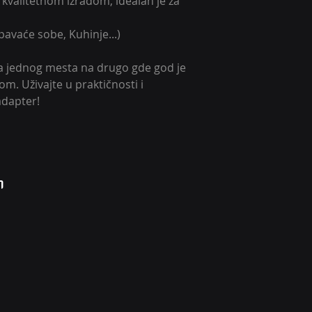
 kvalitetnom izradom, idealan je za 
Legura alum
Negoriv
avaće sobe, Kuhinje...)
a jednog mesta na drugo gde god je 
. Uživajte u praktičnosti i 
adapter!
N