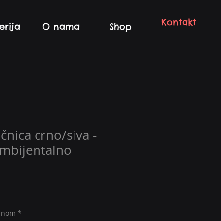
Kontakt
erija
O nama
Shop
čnica crno/siva -
ambijentalno
na
šinom
*