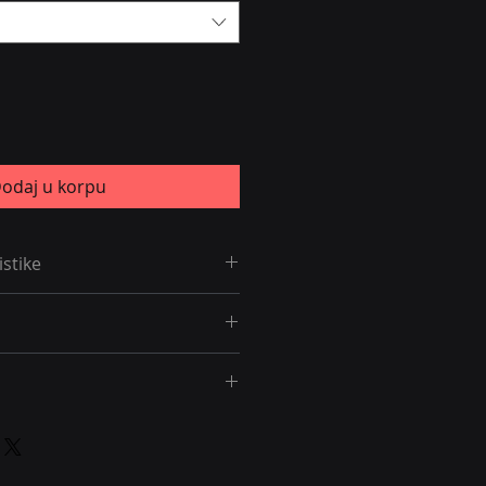
odaj u korpu
istike
je
 zaštita
ntalno osvetljenje 
ode dajemo 24 meseca garancije.
S
de dostava je besplatna