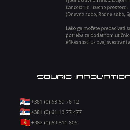
i jednostavnom instalacijom i
kancelarije i kućne prostore.
(Dnevne sobe, Radne sobe, Sp
Lako ga možete prebacivati s
potreba za dodatnom utičnicom
efikasnosti uz ovaj svestrani 
SOURIS INNOVATIO
+381 (0) 63 69 78 12
+381 (0) 61 13 77 477
+382 (0) 69 811 806