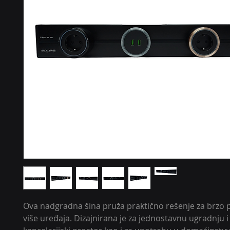
Ova nadgradna šina pruža praktično rešenje za brzo p
više uređaja. Dizajnirana je za jednostavnu ugradnju i 