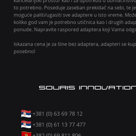
kancelarijski prostor kao i za upotrebu u domaćinstvu
to potrebno. Poseduje zaseban prekidač na sebi, te je
moguće paliti/ugasiti sve adaptere u isto vreme. Mož
koliko god vam je potrebno utičnica kao i drugih adap
ponude. Napravite raspored adaptera koji Vama odg
Iskazana cena je za šine bez adaptera, adapteri se kup
posebno!
SOURIS INNOVATIO
+381 (0) 63 69 78 12
+381 (0) 61 13 77 477
+382 (0) 69 811 806